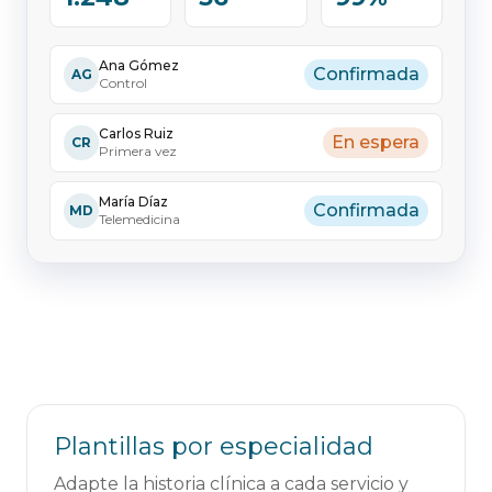
Ana Gómez
Confirmada
AG
Control
Carlos Ruiz
En espera
CR
Primera vez
María Díaz
Confirmada
MD
Telemedicina
Plantillas por especialidad
Adapte la historia clínica a cada servicio y