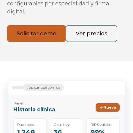
configurables por especialidad y firma
digital.
Solicitar demo
Ver precios
app.sunube.com.co
Panel
Nueva
Historia clínica
Pacientes
Citas hoy
RIPS válidos
1.248
36
99%